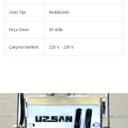
Ürün Tipi:
Redüktörlü
Fırça Devri:
30 d/dk
Çalışma Gerilimi:
220 V - 230 V